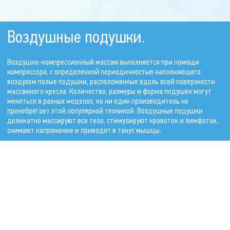
Воздушные подушки.
Воздушно-компрессионный массаж выполняется при помощи
компрессора, с определенной периодичностью наполняющего
воздухом полые подушки, расположенные вдоль всей поверхности
массажного кресла. Количество, размеры и форма подушек могут
меняться в разных моделях, но ни один производитель не
пренебрегает этой популярной техникой. Воздушные подушки
деликатно массируют все тело, стимулируют кровоток и лимфоток,
снимают напряжение и приводят в тонус мышцы.
Вибродиски.
Вибрационный массаж осуществляется за счет разночастотных
колебаний дисков, расположенных (чаще всего) в сидении кресла. В
большинстве моделей массажных кресел предусмотрена
возможность регулировки интенсивности и амплитуды вибраций.
Вибромассаж не только очень приятен, но и полезен. Он эффективно