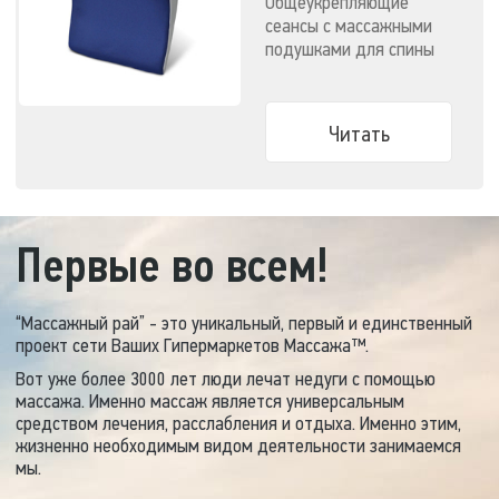
Общеукрепляющие
сеансы с массажными
подушками для спины
сохраняют здоровье
позвоночника, а значит
и всего организма в
Читать
целом. Сегодня иметь в
домашней аптечке
практичные массажеры
гораздо безопаснее и
выгоднее, чем
Первые во всем!
приобретать дорогие
лекарства
сомнительного
“Массажный рай” - это уникальный, первый и единственный
происхождения.
проект сети Ваших Гипермаркетов Массажа™.
Вот уже более 3000 лет люди лечат недуги с помощью
массажа. Именно массаж является универсальным
средством лечения, расслабления и отдыха. Именно этим,
жизненно необходимым видом деятельности занимаемся
мы.