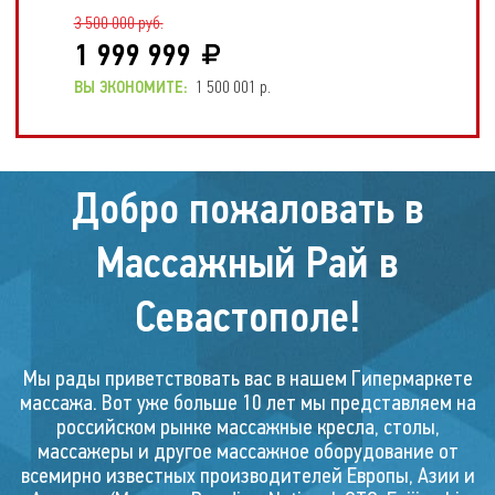
3 500 000 руб.
1 999 999
ВЫ ЭКОНОМИТЕ:
1 500 001 р.
Скидка!
Добро пожаловать в
25 %
Массажный Рай в
Севастополе!
Мы рады приветствовать вас в нашем Гипермаркете
Массажное кресло
массажа. Вот уже больше 10 лет мы представляем на
FALCON SV
российском рынке массажные кресла, столы,
массажеры и другое массажное оборудование от
всемирно известных производителей Европы, Азии и
2 200 000 руб.