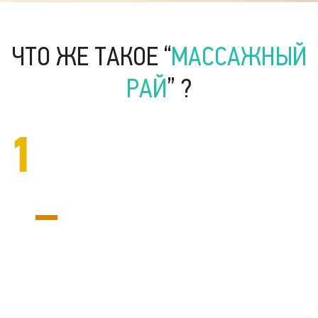
ЧТО ЖЕ ТАКОЕ “
МАССАЖНЫЙ
РАЙ
” ?
1
Уникальный магазин-салон
Гипермаркет массажа™ — это уникальный магазин-
салон сочетающий в себе товары и услуги одной
тематики. Это профессиональная команда
управленцев, консультантов, медиков и технических
специалистов, служащих Вам.