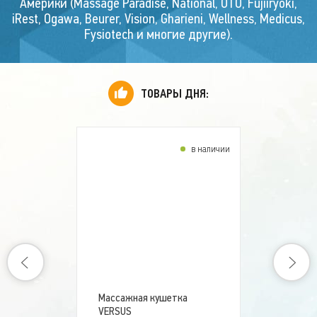
Америки (Massage Paradise, National, OTO, Fujiiryoki,
1 699 999
iRest, Ogawa, Beurer, Vision, Gharieni, Wellness, Medicus,
ВЫ ЭКОНОМИТЕ:
500 001 р.
Fysiotech и многие другие).
Скидка!
ТОВАРЫ ДНЯ:
10 %
в наличии
Массажный стол
Medicus PRO
290 000 руб.
268 100
Массажная кушетка
VERSUS