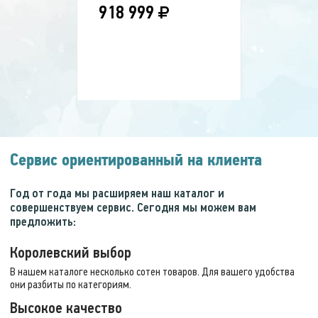
ВЫ ЭКОНОМИТЕ:
21 900 р.
918 999
Скидка!
35 %
Сервис ориентированный на клиента
Массажное кресло
Год от года мы расширяем наш каталог и
CARAT Dual
совершенствуем сервис. Сегодня мы можем вам
предложить:
Королевский выбор
880 000 руб.
569 999
В нашем каталоге несколько сотен товаров. Для вашего удобства
они разбиты по категориям.
ВЫ ЭКОНОМИТЕ:
310 001 р.
Высокое качество